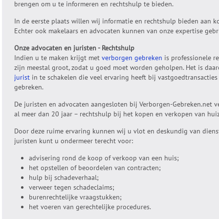
brengen om u te informeren en rechtshulp te bieden.
In de eerste plaats willen wij informatie en rechtshulp bieden aan 
Echter ook makelaars en advocaten kunnen van onze expertise gebr
Onze advocaten en juristen - Rechtshulp
Indien u te maken krijgt met
verborgen gebreken
is professionele r
zijn meestal groot, zodat u goed moet worden geholpen. Het is daa
jurist
in te schakelen die veel ervaring heeft bij vastgoedtransacti
gebreken.
De juristen en advocaten aangesloten bij Verborgen-Gebreken.net v
al meer dan 20 jaar – rechtshulp bij het kopen en verkopen van hui
Door deze ruime ervaring kunnen wij u vlot en deskundig van dienst
juristen kunt u ondermeer terecht voor:
advisering rond de koop of verkoop van een huis;
het opstellen of beoordelen van contracten;
hulp bij schadeverhaal;
verweer tegen schadeclaims;
burenrechtelijke vraagstukken;
het voeren van gerechtelijke procedures.