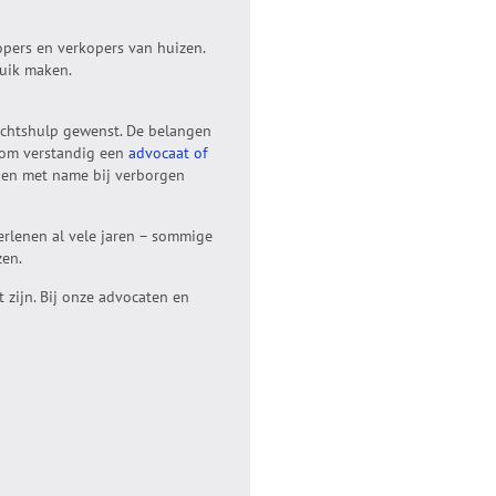
kopers en verkopers van huizen.
uik maken.
echtshulp gewenst. De belangen
rom verstandig een
advocaat of
es en met name bij verborgen
erlenen al vele jaren – sommige
zen.
 zijn. Bij onze advocaten en