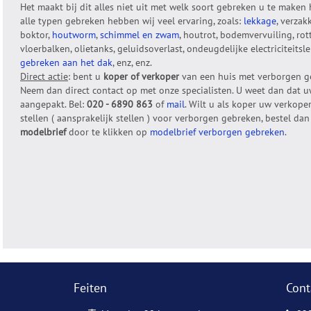
Het maakt bij dit alles niet uit met welk soort gebreken u te maken 
alle typen gebreken hebben wij veel ervaring, zoals:
lekkage
, verzak
boktor,
houtworm
,
schimmel en zwam
, houtrot, bodemvervuiling, rot
vloerbalken, olietanks, geluidsoverlast, ondeugdelijke electriciteitsl
gebreken aan het dak
, enz, enz.
Direct actie
: bent u
koper of verkoper
van een huis met verborgen g
Neem dan direct contact op met onze specialisten. U weet dan dat u
aangepakt. Bel:
020 - 6890 863
of
mail
. Wilt u als koper uw verkoper
stellen ( aansprakelijk stellen ) voor verborgen gebreken, bestel dan
modelbrief
door te klikken op
modelbrief verborgen gebreken
.
Feiten
Cont