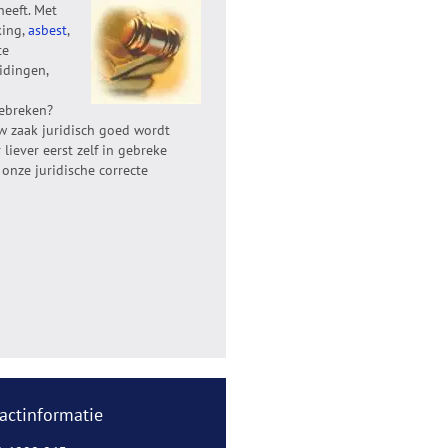
heeft. Met
king,
asbest
,
te
eidingen,
ebreken?
w zaak juridisch goed wordt
 liever eerst zelf in gebreke
 onze juridische correcte
actinformatie