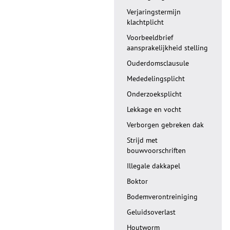
Verjaringstermijn
klachtplicht
Voorbeeldbrief
aansprakelijkheid stelling
Ouderdomsclausule
Mededelingsplicht
Onderzoeksplicht
Lekkage en vocht
Verborgen gebreken dak
Strijd met
bouwvoorschriften
Illegale dakkapel
Boktor
Bodemverontreiniging
Geluidsoverlast
Houtworm