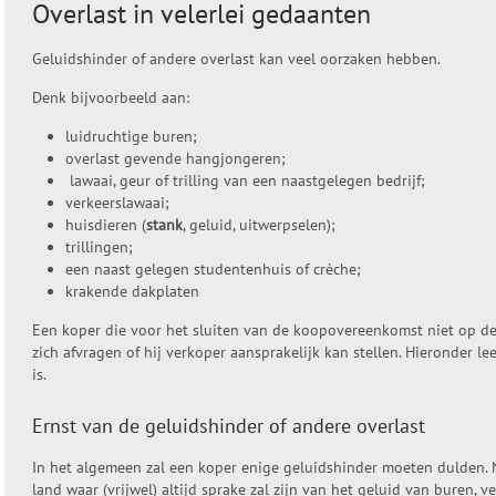
Overlast in velerlei gedaanten
Geluidshinder of andere overlast kan veel oorzaken hebben.
Denk bijvoorbeeld aan:
luidruchtige buren;
overlast gevende hangjongeren;
lawaai, geur of trilling van een naastgelegen bedrijf;
verkeerslawaai;
huisdieren (
stank
, geluid, uitwerpselen);
trillingen;
een naast gelegen studentenhuis of crèche;
krakende dakplaten
Een koper die voor het sluiten van de koopovereenkomst niet op de
zich afvragen of hij verkoper aansprakelijk kan stellen. Hieronder le
is.
Ernst van de geluidshinder of andere overlast
In het algemeen zal een koper enige geluidshinder moeten dulden. 
land waar (vrijwel) altijd sprake zal zijn van het geluid van buren, 