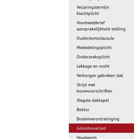
Verjaringstermijn
klachtplicht
Voorbeeldbrief
aansprakelijkheid stelling
Ouderdomsclausule
Mededelingsplicht
Onderzoeksplicht
Lekkage en vocht
Verborgen gebreken dak
Strijd met
bouwvoorschriften
Illegale dakkapel
Boktor
Bodemverontreiniging
Geluidsoverlast
Houtworm