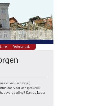
Links
Rechtspraak
borgen
ke is van (ernstige )
 huis daarvoor aansprakelijk
schadevergoeding? Kan de koper