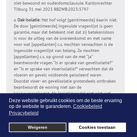
niet-bewoond en ouderdomsclausule. Kantonrechter
Tilburg 31 mei 2023 RBZWB:2023:3797
o
Dak-isolatie
: Het hof volgt [geïntimeerde] daarin niet.
De door [geïntimeerde] ingevulde vragenlijst is geen
garantie, maar dat betekent niet dat zij betekenisloos
is voor de uitleg van de overeenkomst en met name
voor wat [appellanten] c.s. mochten verwachten is de
ingevulde vragenlijst van belang. Zo mochten
[appellanten] c.s. op grond van de met “ja”
beantwoorde vragen “Is er sprake van gevelisolatie?”
en “Is er sprake van vloerisolatie?” verwachten dat de
vloeren en gevels voldoende geïsoleerd waren.
Doordat vloer- en gevelisolatie grotendeels ontbraken
beantwoordt de woning niet aan de
koopovereenkomst. Als [geïntimeerde] niet wist wat
wel en niet geïsoleerd was, had zij de vragenlijst niet
Deze website gebruikt cookies om de beste ervaring
moeten invullen of had zij haar onzekerheid aan de
op de website te garanderen.
Cookiebeleid
wederpartij moeten meedelen. Voor zover zij niet wist
Privacybeleid
of er wel of geen isolatie was, komt dat – in de
gegeven omstandigheden – voor haar risico.
Weigeren
Cookies toestaan
Gerechtshof Arnhen-Leeuwarden,
ECLI:NL:GHARL:2020:752