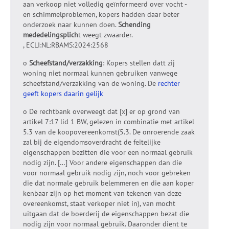
aan verkoop niet volledig geïnformeerd over vocht -
en schimmelproblemen, kopers hadden daar beter
onderzoek naar kunnen doen.
Schending
mededelingsplich
t weegt zwaarder.
, ECLI:NL:RBAMS:2024:2568
o
Scheefstand/verzakking
: Kopers stellen datt zij
woning niet normaal kunnen gebruiken vanwege
scheefstand/verzakking van de woning. De
rechter
geeft kopers daarin gelijk
o De rechtbank overweegt dat [x] er op grond van
artikel 7:17 lid 1 BW, gelezen in combinatie met artikel
5.3 van de koopovereenkomst(5.3. De onroerende zaak
zal bij de eigendomsoverdracht de feitelijke
eigenschappen bezitten die voor een normaal gebruik
nodig zijn. […] Voor andere eigenschappen dan die
voor normaal gebruik nodig zijn, noch voor gebreken
die dat normale gebruik belemmeren en die aan koper
kenbaar zijn op het moment van tekenen van deze
overeenkomst, staat verkoper niet in), van mocht
uitgaan dat de boerderij de eigenschappen bezat die
nodig zijn voor normaal gebruik. Daaronder dient te