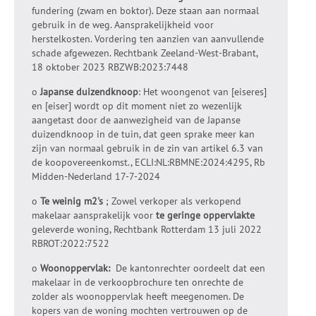
fundering (zwam en boktor). Deze staan aan normaal
gebruik in de weg. Aansprakelijkheid voor
herstelkosten. Vordering ten aanzien van aanvullende
schade afgewezen. Rechtbank Zeeland-West-Brabant,
18 oktober 2023 RBZWB:2023:7448
o
Japanse duizendknoop
: Het woongenot van [eiseres]
en [eiser] wordt op dit moment niet zo wezenlijk
aangetast door de aanwezigheid van de Japanse
duizendknoop in de tuin, dat geen sprake meer kan
zijn van normaal gebruik in de zin van artikel 6.3 van
de koopovereenkomst.,
ECLI:NL:RBMNE:2024:4295, Rb
Midden-Nederland 17-7-2024
o
Te weinig m2's
; Zowel verkoper als verkopend
makelaar aansprakelijk voor
te geringe oppervlakte
geleverde woning, Rechtbank Rotterdam 13 juli 2022
RBROT:2022:7522
o
Woonoppervlak:
De kantonrechter oordeelt dat een
makelaar in de verkoopbrochure ten onrechte de
zolder als woonoppervlak heeft meegenomen. De
kopers van de woning mochten vertrouwen op de