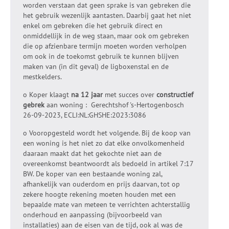
worden verstaan dat geen sprake is van gebreken die
het gebruik wezenlijk aantasten. Daarbij gaat het niet
enkel om gebreken die het gebruik direct en
onmiddellijk in de weg staan, maar ook om gebreken
die op afzienbare termijn moeten worden verholpen
om ook in de toekomst gebruik te kunnen blijven
maken van (in dit geval) de ligboxenstal en de
mestkelders.
o Koper klaagt
na 12 jaar
met succes over
constructief
gebrek
aan woning : Gerechtshof 's-Hertogenbosch
26-09-2023, ECLI:NL:GHSHE:2023:3086
o Vooropgesteld wordt het volgende. Bij de koop van
een woning is het niet zo dat elke onvolkomenheid
daaraan maakt dat het gekochte niet aan de
overeenkomst beantwoordt als bedoeld in artikel 7:17
BW. De koper van een bestaande woning zal,
afhankelijk van ouderdom en prijs daarvan, tot op
zekere hoogte rekening moeten houden met een
bepaalde mate van meteen te verrichten achterstallig
onderhoud en aanpassing (bijvoorbeeld van
installaties) aan de eisen van de tijd, ook al was de