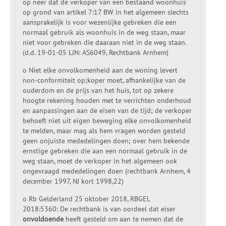
op neer dat de verkoper van een bestaand woonhuis
op grond van artikel 7:17 BW in het algemeen slechts
aansprakelijk is voor wezenlijke gebreken die een
normaal gebruik als woonhuis in de weg staan, maar
niet voor gebreken die daaraan niet in de weg staan.
(d.d. 19-01-05 LJN: AS6049, Rechtbank Arnhem)
o Niet elke onvolkomenheid aan de woning levert
non-conformiteit op;koper moet, afhankelijke van de
ouderdom en de prijs van het huis, tot op zekere
hoogte rekening houden met te verrichten onderhoud
en aanpassingen aan de eisen van de tijd; de verkoper
behoeft niet uit eigen beweging elke onvolkomenheid
te melden, maar mag als hem vragen worden gesteld
geen onjuiste mededelingen doen; over hem bekende
ernstige gebreken die aan een normaal gebruik in de
weg staan, moet de verkoper in het algemeen ook
ongevraagd mededelingen doen (rechtbank Arnhem, 4
december 1997, NJ kort 1998,22)
o Rb Gelderland 25 oktober 2018, RBGEL
2018:5360: De rechtbank is van oordeel dat eiser
onvoldoende
heeft gesteld om aan te nemen dat de