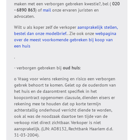
maken met een verborgen gebreken kwestie?, bel (
020
- 6890 863
) of
mail
onze ervaren juristen en
advocaten.
Wilt u als koper zelf de verkoper
aansprakelijk stellen,
bestel dan onze modelbrief
.. Zie ook onze
webpagina
over de meest voorkomende gebreken bij koop van
een huis
.
- verborgen gebreken bij
oud huis
:
o Vraag voor wiens rekening en risico een verborgen
gebrek behoort te komen. Gelet op de ouderdom van
het huis en de daaromtrent specifiek in het
koopcontract opgenomen clausule, dienden eisers er
rekening mee te houden dat op korte termijn
achterstallig onderhoud verricht diende te worden,
ook al was de noodzaak daartoe ten tijde van de
verkoop niet direct zichtbaar. Verkoper is niet
aansprakelijk. (LJN: AO8132, Rechtbank Haarlem d.d.
31-03-2004).