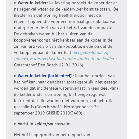
o
Water in kelder:
Na levering ontdekt de koper dat er
na regenval water op de keldervloer komt te staan. De
(kelder van de) woning heeft hierdoor niet de
eigenschappen die voor een normaal gebruik daarvan
nodig zijn in de zin van artikel 5.3 van de koopakte.
De gebreken waren bij het sluiten van de
koopovereenkomst niet kenbaar aan de koper in de
zin van artikel 5.3 van de koopakte, mede omdat de
verkoopster aan de koper had
meegedeeld dat zij
nimmer wateroverlast had ondervonden in de kelder (
Gerechtshof Den Bosch 12-01-2016)
o
Water in kelder (incidenteel)
)
: Naar het oordeel van
het hof kan, naar gangbaar spraakgebruik, niet gezegd
worden dat incidentele wateroverlast in (een deel van)
de kelder onder een woning bij hevige regenval,
betekent dat die woning niet voor normaal gebruik
geschikt is.(Gerechtshof 's-Hertogenbosch 24
september 2019 GHSHE:2019:3480)
o
Vocht in kelder/sousterrain
:
Het hof is op grond van het rapport van