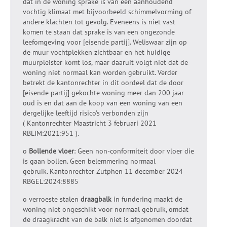
dat in de woning sprake is van een aanhoudend
vochtig klimaat met bijvoorbeeld schimmelvorming of
andere klachten tot gevolg. Eveneens is niet vast
komen te staan dat sprake is van een ongezonde
leefomgeving voor [eisende partij]. Weliswaar zijn op
de muur vochtplekken zichtbaar en het huidige
muurpleister komt los, maar daaruit volgt niet dat de
woning niet normaal kan worden gebruikt. Verder
betrekt de kantonrechter in dit oordeel dat de door
[eisende partij] gekochte woning meer dan 200 jaar
oud is en dat aan de koop van een woning van een
dergelijke leeftijd risico’s verbonden zijn
( Kantonrechter Maastricht 3 februari 2021
RBLIM:2021:951 ).
o
Bollende vloer
: Geen non-conformiteit door vloer die
is gaan bollen. Geen belemmering normaal
gebruik. Kantonrechter Zutphen 11 december 2024
RBGEL:2024:8885
o verroeste stalen
draagbalk
in fundering maakt de
woning niet ongeschikt voor normaal gebruik, omdat
de draagkracht van de balk niet is afgenomen doordat