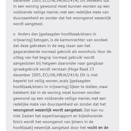
december 2005, ECLI:NL:HR:AU2414). Dit betekent dat
in een woning gewoond moet kunnen worden op een
voldoende veilige manier, met een redelijke mate van
duurzaamheid en zonder dat het woongenot wezenlijk
wordt aangetast.
o Anders dan [gedaagden hoofdzaak/eisers in
vrijwaring] betogen, is de kantonrechter van oordeel
dat deze gebreken in de weg staan aan het
gegarandeerde normaal gebruik als woonhuis. Voor de
uitleg van het begrip ‘normaal gebruik’ wordt
aangesloten bij hetgeen daaronder naar gangbaar
spraakgebruik wordt verstaan (Hoge Raad 23
december 2005, ECLI:NL:HR:AU2414). Dit is niet
beperkt tot veilig wonen, zoals [gedaagden
hoofdzaak/eisers in vrijwaring] lijken te stellen, maar
betekent dat in de woning moet kunnen worden
gewoond op een voldoende veilige manier, met een
redelijke mate van duurzaamheid en zonder dat het
woongenot wezenlijk wordt aangetast.
Dat kan nu
niet. Gezien het expertiserapport en bijbehorende
foto’s wordt het woongenot van [eisers in de
hoofdzaak] wezenlijk aangetast door het
vocht en de