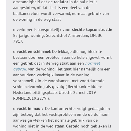
omstandigheid dat de
radiator
in de hal niet is
aangesloten, of dat slechts een deel van de
badkamervloer wordt verwarmd, normaal gebruik van
de woning in de weg staat
o verkoper is aansprakelijk voor
slechte kapconstructie
85 jarige woning, Gerechtshof Amsterdam, LJN: BC
7917.
o
vocht en schimmel
: De lekkage die nog bleek te
bestaan door een probleem aan de hele zijgevel, vormt
een gebrek dat in de weg staat aan een
normaal
gebruik
van de woning. Het gaat hier namelijk om een
aanhoudend vochtig klimaat in de woning -
voornamelijk in de woonkamer - met voortdurende
schimmelvorming als gevolg ( Rechtbank Midden-
Nederland, zittingsplaats Utrecht 22 mei 2019
RBMNE:2019:2279 ).
o
vocht in muur
: De kantonrechter volgt gedaagde in
zijn betoog dat het vochtprobleem en de op de muur
aanwezige vlekken het normale gebruik van de
woning niet in de weg staan. Gesteld noch gebleken is