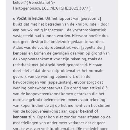
kelder.” ( Gerechtshof 's-
Hertogenbosch, ECLI:NL:GHSHE:2021:3077 ).
o
Vocht in kelder
: Uit het rapport van [persoon 2]
blijkt dat met het betreden van de kruipruimte – door
een bouwkundig inspecteur – de vochtproblematiek
vastgesteld had kunnen worden. Hiervoor hoefde dus
ook geen destructief onderzoek gedaan te worden.
Aldus was de vochtproblematiek voor [appellanten]
kenbaar en komen de gevolgen daarvan op grond van
de koopovereenkomst voor zijn rekening, zoals de
rechtbank met juistheid heeft geoordeeld. Hieraan
doet niet af dat de vochtproblematiek het normale
gebruik van de woning belemmert, of, in de
bewoordingen van [appellanten] , ervoor zorgt dat
woning onbewoonbaar was. Op grond van artikel 6.3
van de koopovereenkomst komen gebreken die het
normale gebruik belemmeren immers voor rekening
van koper indien de zij op het moment van het sluiten
van de koopovereenkomst aan koper
bekend of
kenbaar
zijn. Koper kon niet zonder meer afgaan op de
mededelingen van onder meer verkoper dat er geen
sprake was van vochtproblematiek. Die mededelingen