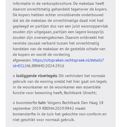
informatie in de verkoopbrochure. De makelaar heeft
daarom onrechtmatig gehandeld tegenover de kopers.
De kopers hebben echter onvoldoende onderbouwd
dat als de makelaar de onrechtmatige daad niet had
gepleegd en partijen dus van een juist woonoppervlak
zouden zijn uitgegaan, partijen een lagere koopprijs
zouden zijn overeengekomen. Daarom ontbreekt het
vereiste causaal verband tussen het onrechtmatig
handelen van de makelaar en de gestelde schade van
de kopers en wordt de vordering
afgewezen.
https://uitspraken.rechtspraak.nl/details?
id=ECLI
:NL:RBNHO:2024:2916
o
losliggende vloertegels
. Dit verhindert het normale
gebruik van de woning omdat het hier gaat om tegels
in de woonkamer en de woonkamer een essentiële
functie voor bewoning heeft, Rechtbank Utrecht;
o boomsterfte
tuin
: Volgens Rechtbank Den Haag 18
september 2019 RBDHA:2019:9842 maakt
bomensterfte in de tuin het gekochte non-conform en
niet geschikt voor normaal gebruik.