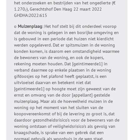
het onderzoeken en bestrijden van het ongedierte (€
1.270,-), Gerechtshof Den Haag 22 maart 2022
GHDHA:2022:615
o
Muizenplaag
: Het hof stelt bij dit onderdeel voorop
dat de woning is gelegen in een bosrijke omgeving en
is gebouwd in een periode dat huizen niet kierdicht
werden opgeleverd. Dat er spitsmuizen in de woning
konden komen, is daarom een omstandigheid waarmee
de bewoners van de woning, en ook de kopers,
rekening moeten houden. Dat [geïntimeerde1] in
verband daarmee op enkele plaatsen in de woning
gifdoosjes op het plafond heeft geplaatst, is een
uitvloeisel daarvan en betekent niet dat
[geïntimeerde1] op hoogte moet zijn geweest van de
ernst en omvang van de door [appellant] gestelde
muizenplaag. Maar als de hoeveelheid muizen in de
woning op het moment van het sluiten van de
koopovereenkomst of bij de levering zo groot is, dat
daardoor gezondheidsrisico’s voor de bewoners van de
woning ontstaan of veiligheidsrisico’s als gevolg van
knaagschade, is sprake van een gebrek dat een
normaal gebruik als woonhuis in de weg staat.