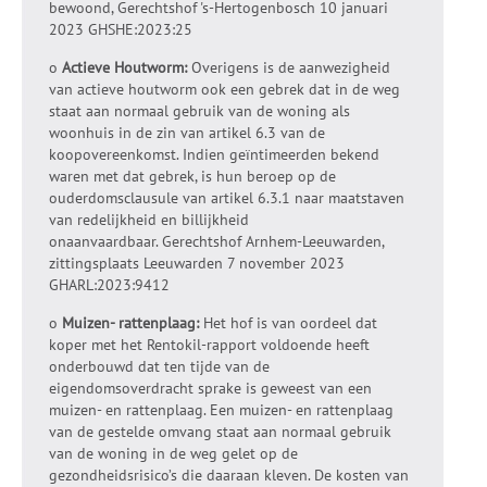
bewoond, Gerechtshof 's-Hertogenbosch 10 januari
2023 GHSHE:2023:25
o
Actieve Houtworm:
Overigens is de aanwezigheid
van actieve houtworm ook een gebrek dat in de weg
staat aan normaal gebruik van de woning als
woonhuis in de zin van artikel 6.3 van de
koopovereenkomst. Indien geïntimeerden bekend
waren met dat gebrek, is hun beroep op de
ouderdomsclausule van artikel 6.3.1 naar maatstaven
van redelijkheid en billijkheid
onaanvaardbaar. Gerechtshof Arnhem-Leeuwarden,
zittingsplaats Leeuwarden 7 november 2023
GHARL:2023:9412
o
Muizen- rattenplaag:
Het hof is van oordeel dat
koper met het Rentokil-rapport voldoende heeft
onderbouwd dat ten tijde van de
eigendomsoverdracht sprake is geweest van een
muizen- en rattenplaag. Een muizen- en rattenplaag
van de gestelde omvang staat aan normaal gebruik
van de woning in de weg gelet op de
gezondheidsrisico’s die daaraan kleven. De kosten van