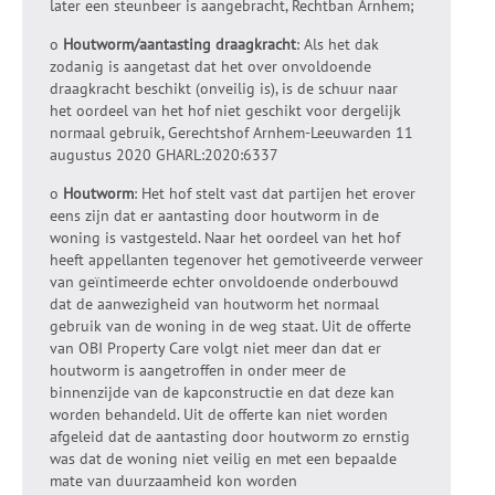
later een steunbeer is aangebracht, Rechtban Arnhem;
o
Houtworm/aantasting draagkracht
: Als het dak
zodanig is aangetast dat het over onvoldoende
draagkracht beschikt (onveilig is), is de schuur naar
het oordeel van het hof niet geschikt voor dergelijk
normaal gebruik, Gerechtshof Arnhem-Leeuwarden 11
augustus 2020 GHARL:2020:6337
o
Houtworm
: Het hof stelt vast dat partijen het erover
eens zijn dat er aantasting door houtworm in de
woning is vastgesteld. Naar het oordeel van het hof
heeft appellanten tegenover het gemotiveerde verweer
van geïntimeerde echter onvoldoende onderbouwd
dat de aanwezigheid van houtworm het normaal
gebruik van de woning in de weg staat. Uit de offerte
van OBI Property Care volgt niet meer dan dat er
houtworm is aangetroffen in onder meer de
binnenzijde van de kapconstructie en dat deze kan
worden behandeld. Uit de offerte kan niet worden
afgeleid dat de aantasting door houtworm zo ernstig
was dat de woning niet veilig en met een bepaalde
mate van duurzaamheid kon worden