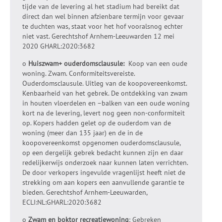
tijde van de levering al het stadium had bereikt dat
direct dan wel binnen afzienbare termijn voor gevaar
te duchten was, staat voor het hof vooralsnog echter
niet vast. Gerechtshof Arnhem-Leeuwarden 12 mei
2020 GHARL:2020:3682
o
Huiszwam+ ouderdomsclausule:
Koop van een oude
woning. Zwam. Conformiteitsvereiste.
Ouderdomsclausule. Uitleg van de koopovereenkomst.
Kenbaarheid van het gebrek. De ontdekking van zwam
in houten vloerdelen en –balken van een oude woning
kort na de levering, levert nog geen non-conformiteit
op. Kopers hadden gelet op de ouderdom van de
woning (meer dan 135 jaar) en de in de
koopovereenkomst opgenomen ouderdomsclausule,
op een dergelijk gebrek bedacht kunnen zijn en daar
redelijkerwijs onderzoek naar kunnen laten verrichten.
De door verkopers ingevulde vragenlijst heeft niet de
strekking om aan kopers een aanvullende garantie te
bieden. Gerechtshof Arnhem-Leeuwarden,
ECLI:NL:GHARL:2020:3682
o
Zwam en boktor recreatiewoning
: Gebreken