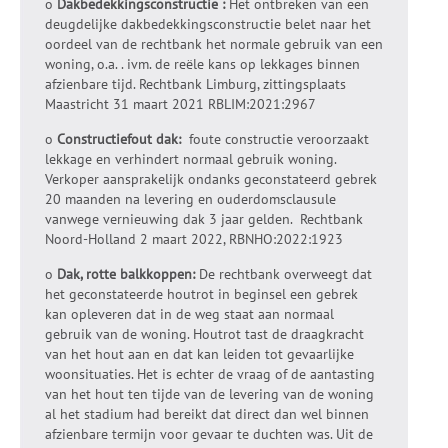
o
Dakbedekkingsconstructie :
Het ontbreken van een
deugdelijke dakbedekkingsconstructie belet naar het
oordeel van de rechtbank het normale gebruik van een
woning, o.a. . ivm. de reële kans op lekkages binnen
afzienbare tijd. Rechtbank Limburg, zittingsplaats
Maastricht 31 maart 2021 RBLIM:2021:2967
o
Constructiefout dak:
foute constructie veroorzaakt
lekkage en verhindert normaal gebruik woning.
Verkoper aansprakelijk ondanks geconstateerd gebrek
20 maanden na levering en ouderdomsclausule
vanwege vernieuwing dak 3 jaar gelden. Rechtbank
Noord-Holland 2 maart 2022, RBNHO:2022:1923
o
Dak, rotte balkkoppen:
De rechtbank overweegt dat
het geconstateerde houtrot in beginsel een gebrek
kan opleveren dat in de weg staat aan normaal
gebruik van de woning. Houtrot tast de draagkracht
van het hout aan en dat kan leiden tot gevaarlijke
woonsituaties. Het is echter de vraag of de aantasting
van het hout ten tijde van de levering van de woning
al het stadium had bereikt dat direct dan wel binnen
afzienbare termijn voor gevaar te duchten was. Uit de