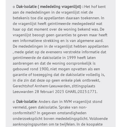
o
Dak-isolatie ( mededeling vragenlijst) :
Het hof kent
aan de mededelingen in de vragenlijst niet de
betekenis toe die appellanten daaraan toekennen. In
de vragenlijst heeft geïntimeerde medegedeeld wat
haar op dat moment over de woning bekend was. De
vragenlijst beoogt geen garanties te geven maar heeft
een informatieve strekking en is van algemene aard.
De mededelingen in de vragenlijst hebben appellanten
, mede gelet op de eveneens verstrekte informatie dat
geïntimeerde de dakisolatie in 1999 heeft laten
aanbrengen en dat de woning oorspronkelijk is
gebouwd rond 1900, niet mogen opvatten als een
garantie of toezegging dat de dakisolatie volledig is,
in die zin dat deze op geen enkele plek ontbreekt,
Gerechtshof Arnhem-Leeuwarden, zittingsplaats
Leeuwarden 28 februari 2023 GHARL:2023:1771.
o
Dak-isolatie
: Anders dan in NVM vragenlijst stond
vermeld, geen dakisolatie. Sprake van non-
conformiteit? In gegeven omstandigheden
onderzoeksplicht boven mededelingsplicht. Voldoende
aanknopingspunten om te twijfelen. In de koopakte