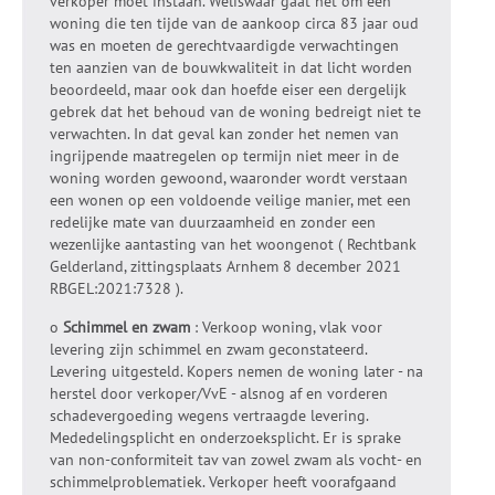
verkoper moet instaan. Weliswaar gaat het om een
woning die ten tijde van de aankoop circa 83 jaar oud
was en moeten de gerechtvaardigde verwachtingen
ten aanzien van de bouwkwaliteit in dat licht worden
beoordeeld, maar ook dan hoefde eiser een dergelijk
gebrek dat het behoud van de woning bedreigt niet te
verwachten. In dat geval kan zonder het nemen van
ingrijpende maatregelen op termijn niet meer in de
woning worden gewoond, waaronder wordt verstaan
een wonen op een voldoende veilige manier, met een
redelijke mate van duurzaamheid en zonder een
wezenlijke aantasting van het woongenot ( Rechtbank
Gelderland, zittingsplaats Arnhem 8 december 2021
RBGEL:2021:7328 ).
o
Schimmel en zwam
: Verkoop woning, vlak voor
levering zijn schimmel en zwam geconstateerd.
Levering uitgesteld. Kopers nemen de woning later - na
herstel door verkoper/VvE - alsnog af en vorderen
schadevergoeding wegens vertraagde levering.
Mededelingsplicht en onderzoeksplicht. Er is sprake
van non-conformiteit tav van zowel zwam als vocht- en
schimmelproblematiek. Verkoper heeft voorafgaand