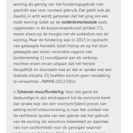
woning als gevolg van het funderingsgebrek niet
geschikt was voor normaal gebruik. Dat geldt ook als
daarbij in acht wordt genomen dat het ging om een
oude woning. Gelet op de
ouderdomsclausule
zoals
opgenomen in de koopovereenkomst (artikel 27),
waren eisers op de hoogte van de ouderdom van de
woning. Maar de fundering was in 2013 in opdracht
van gedaagde hersteld. Gelet hierop en op het door
gedaagde aan eisers verstrekte rapport van
[onderneming 1] voorafgaand aan de verkoop,
mochten eisers ervan uitgaan dat het herstel
deugdelijk en duurzaam was en dat er sprake was een
stabiele situatie. Zij hoefden kortom geen verzakking
te verwachten , RBMNE:2022:5816
o
Scheuren muur/fundering
: Voor het geval de
deskundige in zijn eindrapport tot de conclusie komt
dat sprake was van een voortschrijdend proces van
zetting en/of scheurvorming, is naar het oordeel van
de rechtbank sprake van een gebrek dat het gebruik
van de woning als woonhuis belemmert en daarmee
van non-conformiteit voor de gevolgen waarvan