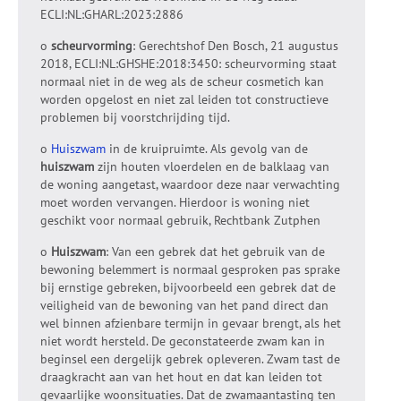
ECLI:NL:GHARL:2023:2886
o
scheurvorming
: Gerechtshof Den Bosch, 21 augustus
2018, ECLI:NL:GHSHE:2018:3450: scheurvorming staat
normaal niet in de weg als de scheur cosmetich kan
worden opgelost en niet zal leiden tot constructieve
problemen bij voorstchrijding tijd.
o
Huiszwam
in de kruipruimte. Als gevolg van de
huiszwam
zijn houten vloerdelen en de balklaag van
de woning aangetast, waardoor deze naar verwachting
moet worden vervangen. Hierdoor is woning niet
geschikt voor normaal gebruik, Rechtbank Zutphen
o
Huiszwam
: Van een gebrek dat het gebruik van de
bewoning belemmert is normaal gesproken pas sprake
bij ernstige gebreken, bijvoorbeeld een gebrek dat de
veiligheid van de bewoning van het pand direct dan
wel binnen afzienbare termijn in gevaar brengt, als het
niet wordt hersteld. De geconstateerde zwam kan in
beginsel een dergelijk gebrek opleveren. Zwam tast de
draagkracht aan van het hout en dat kan leiden tot
gevaarlijke woonsituaties. Dat de zwamaantasting ten