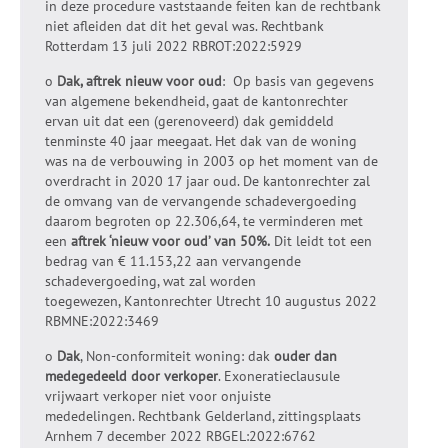
in deze procedure vaststaande feiten kan de rechtbank
niet afleiden dat dit het geval was. Rechtbank
Rotterdam 13 juli 2022 RBROT:2022:5929
o
Dak, aftrek nieuw voor oud
: Op basis van gegevens
van algemene bekendheid, gaat de kantonrechter
ervan uit dat een (gerenoveerd) dak gemiddeld
tenminste 40 jaar meegaat. Het dak van de woning
was na de verbouwing in 2003 op het moment van de
overdracht in 2020 17 jaar oud. De kantonrechter zal
de omvang van de vervangende schadevergoeding
daarom begroten op 22.306,64, te verminderen met
een
aftrek ‘nieuw voor oud’ van 50%.
Dit leidt tot een
bedrag van € 11.153,22 aan vervangende
schadevergoeding, wat zal worden
toegewezen, Kantonrechter Utrecht 10 augustus 2022
RBMNE:2022:3469
o
Dak
, Non-conformiteit woning: dak
ouder dan
medegedeeld door verkoper
. Exoneratieclausule
vrijwaart verkoper niet voor onjuiste
mededelingen. Rechtbank Gelderland, zittingsplaats
Arnhem 7 december 2022 RBGEL:2022:6762