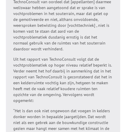
TechnoConsult van oordeel dat [appellanten] daarmee
weliswaar hebben aangetoond dat er sprake is van
vochtproblemen in het souterrain, maar dat gelet op
de gemotiveerde en niet, althans onvoldoende,
weersproken betwisting door [vochttechniek] , niet is
komen vast te staan dat aard van de
vochtproblematiek dusdanig ernstig is dat het
normaal gebruik van de ruimtes van het souterrain
daardoor wordt verhinderd.
Uit het rapport van TechnoConsult volgt dat de
vochtproblematiek op hoger niveau relatief beperkt is.
Verder neemt het hof daarbij in aanmerking dat in het
rapport van TechnoConsult is geconstateerd dat het in
een kelderruimte vochtig kan zijn, hetgeen te maken
heeft met de vaak relatief koudere ruimten ten
opzichte van de omgeving. Vervolgens wordt
opgemerkt:
“Het is dan ook niet ongewoon dat voegen in kelders
donker worden in bepaalde jaargetijden. Dat wordt
niet als een gebrek aan de bouwkundige constructie
gezien maar hangt meer samen met het klimaat in de