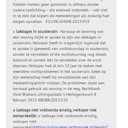
hielden immers geen garanties in, althans zonder
nadere toelichting – die evenwel ontbreekt – valt niet
in te zien dat kopers de mededelingen als zodanig had
mogen opvatten. ECLI:NL:GHSHE:2023:919
o
Lekkages in sousterrain
: Na koop en levering van
een woning blijkt er sprake te zijn van lekkages in
souterrain. Verkoper heeft in vragenlijst ingevuld dat
er sprake is (geweest) van vochtdoorslag in souterrain,
zonder te vermelden of die vochtdoorslag nog steeds
bestond en zonder iets te vermelden over de ernst
daarvan. Verkoper had al zo’n 13 jaar te maken met
meerdere vochtproblemen in het souterrain. Gelet op
zijn wetenschap heeft hij onvoldoende aan zijn
mededelingsplicht voldaan. De problemen staan aan
normaal gebruik als woning in de weg. Rechtbank
Oost-Brabant, zittingsplaats ’s-Hertogenbosch 8
februari 2023 RBOBR:2023:510
o Lekkage niet voldoende ernstig, verkoper niet
aansprakelijk
: o Lekkage niet voldoende ernstig,
verkoper niet
aansprakelijk
https://uitspraken.rechtspraak.nl/details?