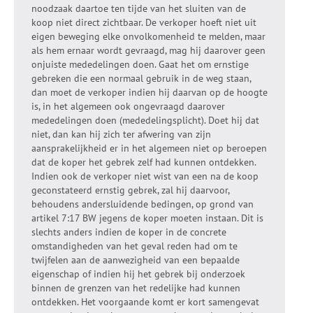
noodzaak daartoe ten tijde van het sluiten van de
koop niet direct zichtbaar. De verkoper hoeft niet uit
eigen beweging elke onvolkomenheid te melden, maar
als hem ernaar wordt gevraagd, mag hij daarover geen
onjuiste mededelingen doen. Gaat het om ernstige
gebreken die een normaal gebruik in de weg staan,
dan moet de verkoper indien hij daarvan op de hoogte
is, in het algemeen ook ongevraagd daarover
mededelingen doen (mededelingsplicht). Doet hij dat
niet, dan kan hij zich ter afwering van zijn
aansprakelijkheid er in het algemeen niet op beroepen
dat de koper het gebrek zelf had kunnen ontdekken.
Indien ook de verkoper niet wist van een na de koop
geconstateerd ernstig gebrek, zal hij daarvoor,
behoudens andersluidende bedingen, op grond van
artikel 7:17 BW jegens de koper moeten instaan. Dit is
slechts anders indien de koper in de concrete
omstandigheden van het geval reden had om te
twijfelen aan de aanwezigheid van een bepaalde
eigenschap of indien hij het gebrek bij onderzoek
binnen de grenzen van het redelijke had kunnen
ontdekken. Het voorgaande komt er kort samengevat