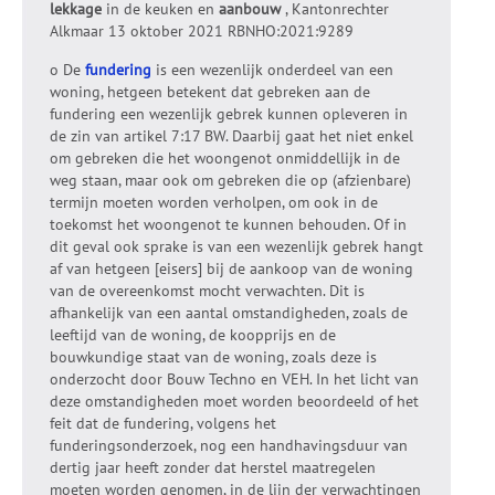
lekkage
in de keuken en
aanbouw
, Kantonrechter
Alkmaar 13 oktober 2021 RBNHO:2021:9289
o De
fundering
is een wezenlijk onderdeel van een
woning, hetgeen betekent dat gebreken aan de
fundering een wezenlijk gebrek kunnen opleveren in
de zin van artikel 7:17 BW. Daarbij gaat het niet enkel
om gebreken die het woongenot onmiddellijk in de
weg staan, maar ook om gebreken die op (afzienbare)
termijn moeten worden verholpen, om ook in de
toekomst het woongenot te kunnen behouden. Of in
dit geval ook sprake is van een wezenlijk gebrek hangt
af van hetgeen [eisers] bij de aankoop van de woning
van de overeenkomst mocht verwachten. Dit is
afhankelijk van een aantal omstandigheden, zoals de
leeftijd van de woning, de koopprijs en de
bouwkundige staat van de woning, zoals deze is
onderzocht door Bouw Techno en VEH. In het licht van
deze omstandigheden moet worden beoordeeld of het
feit dat de fundering, volgens het
funderingsonderzoek, nog een handhavingsduur van
dertig jaar heeft zonder dat herstel maatregelen
moeten worden genomen, in de lijn der verwachtingen