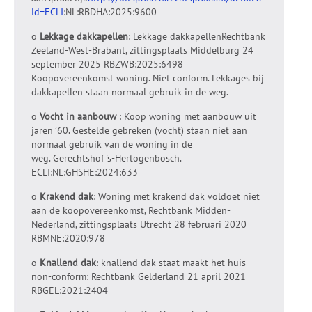
id=ECLI
:NL:RBDHA:2025:9600
o
Lekkage dakkapellen
: Lekkage dakkapellenRechtbank
Zeeland-West-Brabant, zittingsplaats Middelburg 24
september 2025 RBZWB:2025:6498
Koopovereenkomst woning. Niet conform. Lekkages bij
dakkapellen staan normaal gebruik in de weg.
o
Vocht in aanbouw
: Koop woning met aanbouw uit
jaren ’60. Gestelde gebreken (vocht) staan niet aan
normaal gebruik van de woning in de
weg. Gerechtshof 's-Hertogenbosch.
ECLI:NL:GHSHE:2024:633
o
Krakend dak
: Woning met krakend dak voldoet niet
aan de koopovereenkomst, Rechtbank Midden-
Nederland, zittingsplaats Utrecht 28 februari 2020
RBMNE:2020:978
o
Knallend dak
: knallend dak staat maakt het huis
non-conform: Rechtbank Gelderland 21 april 2021
RBGEL:2021:2404