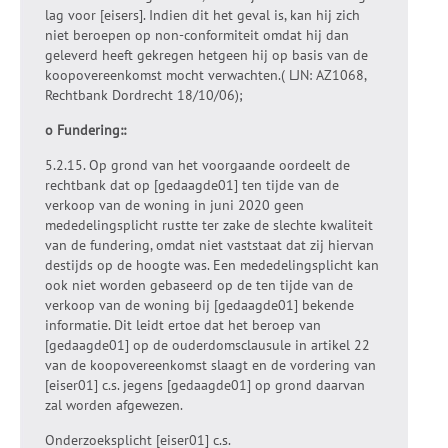
lag voor [eisers]. Indien dit het geval is, kan hij zich
niet beroepen op non-conformiteit omdat hij dan
geleverd heeft gekregen hetgeen hij op basis van de
koopovereenkomst mocht verwachten.( LJN: AZ1068,
Rechtbank Dordrecht 18/10/06);
o Fundering::
5.2.15. Op grond van het voorgaande oordeelt de
rechtbank dat op [gedaagde01] ten tijde van de
verkoop van de woning in juni 2020 geen
mededelingsplicht rustte ter zake de slechte kwaliteit
van de fundering, omdat niet vaststaat dat zij hiervan
destijds op de hoogte was. Een mededelingsplicht kan
ook niet worden gebaseerd op de ten tijde van de
verkoop van de woning bij [gedaagde01] bekende
informatie. Dit leidt ertoe dat het beroep van
[gedaagde01] op de ouderdomsclausule in artikel 22
van de koopovereenkomst slaagt en de vordering van
[eiser01] c.s. jegens [gedaagde01] op grond daarvan
zal worden afgewezen.
Onderzoeksplicht [eiser01] c.s.