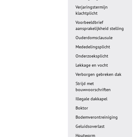
Verjaringstermijn
klachtplicht
Voorbeeldbrief
aansprakelijkheid stelling
Ouderdomsclausule
Mededelingsplicht
Onderzoeksplicht
Lekkage en vocht
Verborgen gebreken dak
Strijd met
bouwvoorschriften
Illegale dakkapel
Boktor
Bodemverontreiniging
Geluidsoverlast
Houtworm