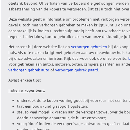
olietank bevond. Of verhalen van verkopers die gedwongen werden
asbestsanering van de kopers te vergoeden. Dat zal u toch niet ov
Deze website geeft u informatie om problemen met verborgen verbr
geval u toch met verborgen gebreken te maken krijgt, kunt u op on
aansprakelijk is. Indien u rechtshulp nodig heeft om uw schade te v
tegen schadeclaims, kunt u gebruik maken van onze deskundige juri
Het accent bij deze website ligt op
verborgen gebreken
bij de koop 
huis. Als u te maken krijgt met gebreken aan uw nieuwbouw huis ku
bij onze advocaten en juristen. Kijk daarvoor ook op onze website:
Voor gebreken aan auto's, motoren, boten, campers, paarden en ander
verborgen gebrek auto
of
verborgen gebrek paard.
Alvast enkele tips:
Indien u koper bent:
onderzoek de te kopen woning goed, bij voorkeur met een ter 
laat een bouwkundig rapport opstellen;
stel zo veel mogelijk vragen aan de verkoper, zowel over de bo
daarin aanwezige apparatuur, de buurt enzovoort;
vraag ‘door’ indien de verkoper ‘vage’ antwoorden geeft en laa
papier vastleggen;