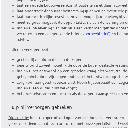
laat een goede koopovereenkomst opstellen met daarin zoveel 
laat onderzoek doen naar bestemmingsplannen en eventuele pu
laat burenrechtelijke kwesties zo veel mogelijk uitzoeken, bijv
meet zo goed mogelijk de oppervlaktes na van de woning en de
indien u na levering van het huis een verborgen gebrek ontdenk
verkoper in een aangetekende brief (
voorbeeldbrief
) en bel o
advies.
Indien u verkoper bent:
geef eerlijke informatie aan de koper;
beantwoord zoveel mogelijk de door de koper gestelde vragen
indien u het antwoord op een gestelde vraag niet weet, stel de
gelegenheid door zijn eigen onderzoek het antwoord op zijn vr
zorg voor een goed koopcontract. Neem bijvoorbeeld een zog
indien u een ouder huis verkoopt;
bel onze advocaten en juristen als de koper u aanspreekt op v
Hulp bij verborgen gebreken
Direct actie:
bent u
koper of verkoper
van een huis met verborgen
gebreken? Neem dan direct contact op met onze specialisten. U wee