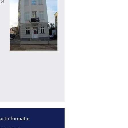
of
actinformatie